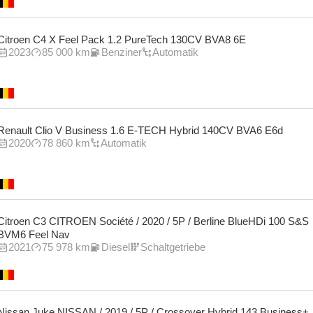
Citroen C4 X Feel Pack 1.2 PureTech 130CV BVA8 6E
2023
85 000 km
Benziner
Automatik
Renault Clio V Business 1.6 E-TECH Hybrid 140CV BVA6 E6d
2020
78 860 km
Automatik
Citroen C3 CITROEN Société / 2020 / 5P / Berline BlueHDi 100 S&S
BVM6 Feel Nav
2021
75 978 km
Diesel
Schaltgetriebe
Nissan Juke NISSAN / 2019 / 5P / Crossover Hybrid 143 Business+