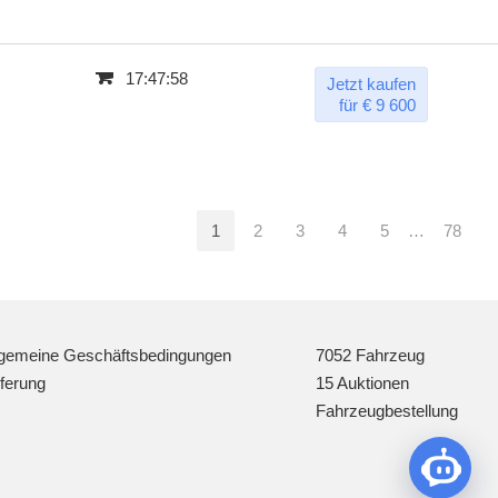
17:47:57
Jetzt kaufen
für € 9 600
1
2
3
4
5
…
78
lgemeine Geschäftsbedingungen
7052 Fahrzeug
eferung
15 Auktionen
Fahrzeugbestellung