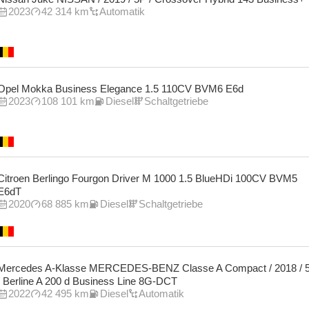
2023
42 314 km
Automatik
Opel Mokka Business Elegance 1.5 110CV BVM6 E6d
2023
108 101 km
Diesel
Schaltgetriebe
Citroen Berlingo Fourgon Driver M 1000 1.5 BlueHDi 100CV BVM5
E6dT
2020
68 885 km
Diesel
Schaltgetriebe
Mercedes A-Klasse MERCEDES-BENZ Classe A Compact / 2018 / 
/ Berline A 200 d Business Line 8G-DCT
2022
42 495 km
Diesel
Automatik