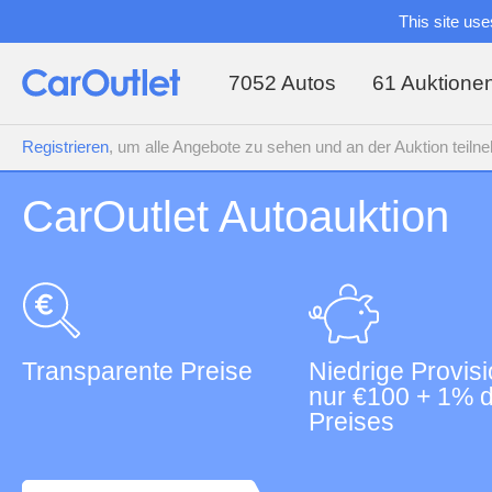
This site use
7052 Autos
61 Auktione
Registrieren
, um alle Angebote zu sehen und an der Auktion teil
CarOutlet Autoauktion
Transparente Preise
Niedrige Provisi
nur €100 + 1% 
Preises