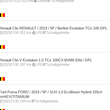
2023
123 523 km
Diesel
Schaltgetriebe
Renault Clio RENAULT / 2019 / 5P / Berline Evolution TCe 100 GPL
2023
34 351 km
LPG
Schaltgetriebe
Renault Clio V Evolution 1.0 TCe 100CV BVM6 E6d / GPL
2023
30 287 km
LPG
Schaltgetriebe
Ford Puma FORD / 2019 / 5P / SUV 1.0 EcoBoost Hybrid 155ch
(mHEV)TITANIUM
2021
30 238 km
Schaltgetriebe