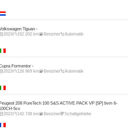
Volkswagen Tiguan -
2023
152 202 km
Benziner
Automatik
Cupra Formentor -
2023
126 969 km
Benziner
Automatik
Peugeot 208 PureTech 100 S&S ACTIVE PACK VP [5P] bvm 6-
100CH-5cv
2022
142 738 km
Benziner
Schaltgetriebe