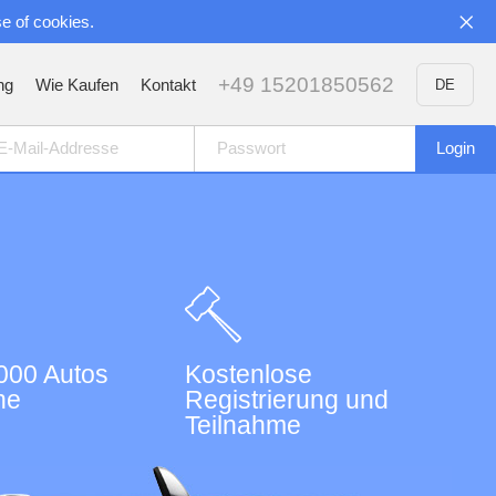
se of cookies.
+49 15201850562
ng
Wie Kaufen
Kontakt
DE
000 Autos
Kostenlose
he
Registrierung und
Teilnahme