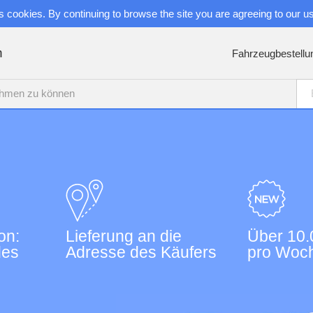
s cookies. By continuing to browse the site you are agreeing to our u
n
Fahrzeugbestellu
nehmen zu können
on:
Lieferung an die
Über 10.
des
Adresse des Käufers
pro Woc