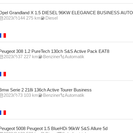
Opel Grandland X 1.5 DIESEL 96KW ELEGANCE BUSINESS AUTO
2023
144 275 km
Diesel
Peugeot 308 1.2 PureTech 130ch S&S Active Pack EAT8
2023
37 227 km
Benziner
Automatik
Bmw Serie 2 218i 136ch Active Tourer Business
2023
73 103 km
Benziner
Automatik
Peugeot 5008 Peugeot 1.5 BlueHDi 96kW S&S Allure 5d