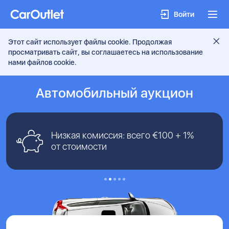
Войти
Этот сайт использует файлы cookie. Продолжая
просматривать сайт, вы соглашаетесь на использование
нами файлов cookie.
Классический аукцион — ставки видны
Закрытый аукцион — вы предлагаете
Купить сейчас — вы можете купить
свою цену, которая не видна другим
машину сразу по указанной цене.
всем участникам.
участникам.
Aвтомобильный аукцион
Низкая комиссия: всего €100 + 1%
от стоимости