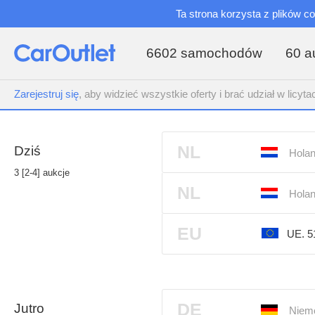
Ta strona korzysta z plików c
6602 samochodów
60 a
Zarejestruj się
, aby widzieć wszystkie oferty i brać udział w licyta
NL
Dziś
Holan
3 [2-4] aukcje
NL
Holan
EU
UE. 
DE
Jutro
Niemc