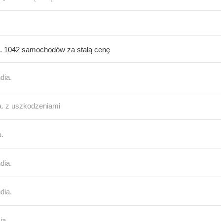
a. 1042 samochodów za stałą cenę
dia.
a. z uszkodzeniami
a.
dia.
dia.
ja.