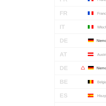
FR
Franc
IT
Włoc
DE
Niemc
AT
Austr
DE
Niemc
BE
Belgi
ES
Hiszp