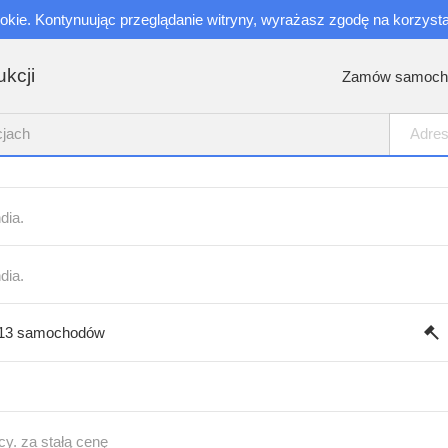
ookie. Kontynuując przeglądanie witryny, wyrażasz zgodę na korzysta
ukcji
Zamów samoch
cjach
dia.
dia.
513 samochodów
y. za stałą cenę