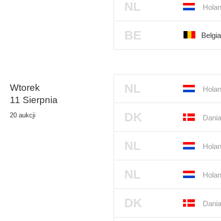
NL
Holan
BE
Belgi
NL
Wtorek
Holan
11 Sierpnia
DK
20 aukcji
Dania
NL
Holan
NL
Holan
DK
Dania