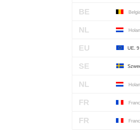
BE
Belgi
NL
Holan
EU
UE. 
SE
Szwec
NL
Holan
FR
Franc
FR
Franc