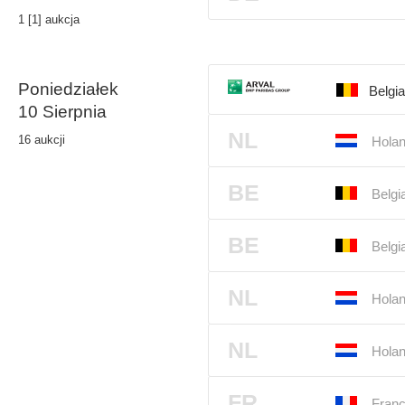
1 [1] aukcja
Poniedziałek
Belgi
10 Sierpnia
NL
16 aukcji
Holan
BE
Belgi
BE
Belgi
NL
Holan
NL
Holan
FR
Franc