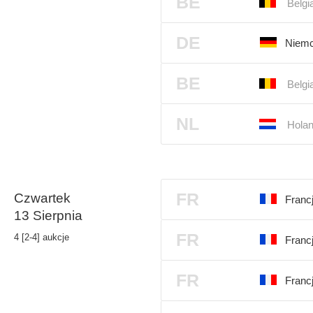
BE
Belgi
DE
Niemc
BE
Belgi
NL
Holan
FR
Czwartek
Franc
13 Sierpnia
FR
4 [2-4] aukcje
Franc
FR
Franc