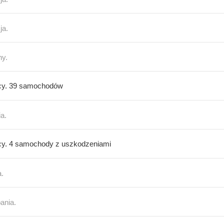
ja.
hy.
y. 39 samochodów
ia.
y. 4 samochody z uszkodzeniami
a.
ania.