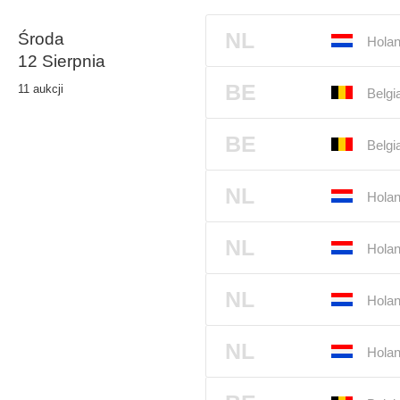
NL
Środa
Holan
12 Sierpnia
BE
11 aukcji
Belgi
BE
Belgi
NL
Holan
NL
Holan
NL
Holan
NL
Holan