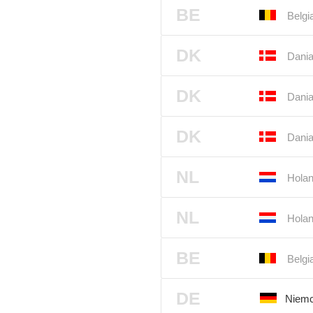
BE
Belgi
DK
Dania
DK
Dania
DK
Dania
NL
Holan
NL
Holan
BE
Belgi
DE
Niemc