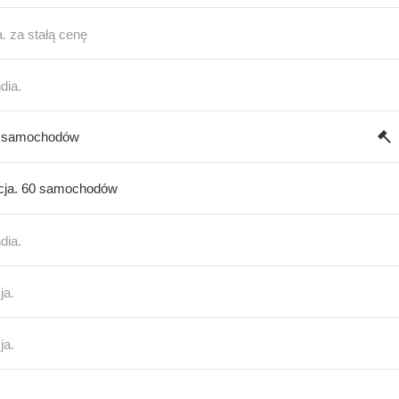
a. za stałą cenę
dia.
9 samochodów
ja. 60 samochodów
dia.
ja.
ja.